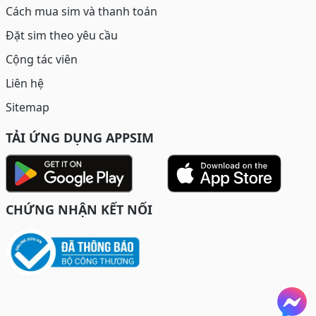
Cách mua sim và thanh toán
Đặt sim theo yêu cầu
Cộng tác viên
Liên hệ
Sitemap
TẢI ỨNG DỤNG APPSIM
CHỨNG NHẬN KẾT NỐI