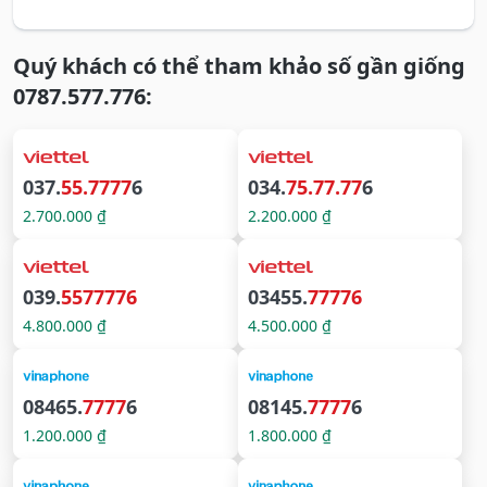
Quý khách có thể tham khảo số gần giống
0787.577.776:
037.
55.7777
6
034.
75.77.77
6
2.700.000 ₫
2.200.000 ₫
039.
5577776
03455.
77776
4.800.000 ₫
4.500.000 ₫
08465.
7777
6
08145.
7777
6
1.200.000 ₫
1.800.000 ₫