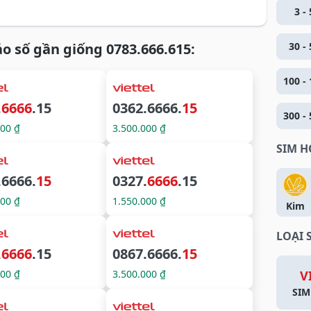
3 - 
o số gần giống 0783.666.615:
30 - 
100 - 
.
6666
.15
0362.6666.
15
300 - 
000 ₫
3.500.000 ₫
SIM 
.6666.
15
0327.
6666
.15
000 ₫
1.550.000 ₫
Kim
LOẠI 
.
6666
.15
0867.6666.
15
000 ₫
3.500.000 ₫
V
SIM