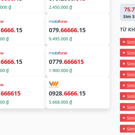
.000 ₫
2.450.000 ₫
75.7
Sim S
.
6666
.15
079.
66666
.15
TỪ KH
000 ₫
9.495.000 ₫
Sim
Sim
.
6666
.15
0779.
666615
Sim
000 ₫
1.900.000 ₫
Sim
Sim
.
666615
0928.
6666
.15
Sim
000 ₫
5.668.000 ₫
Sim
Sim
Sim