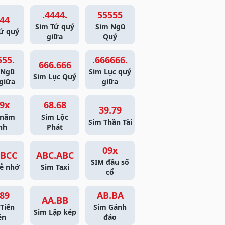
.4444.
55555
44
Sim Tứ quý
Sim Ngũ
ứ quý
giữa
Quý
555.
.666666.
666.666
 Ngũ
Sim Lục quý
Sim Lục Quý
giữa
giữa
9x
68.68
39.79
 năm
Sim Lộc
Sim Thần Tài
nh
Phát
09x
BCC
ABC.ABC
SIM đầu số
ễ nhớ
Sim Taxi
cổ
89
AB.BA
AA.BB
Tiến
Sim Gánh
Sim Lặp kép
ên
đảo