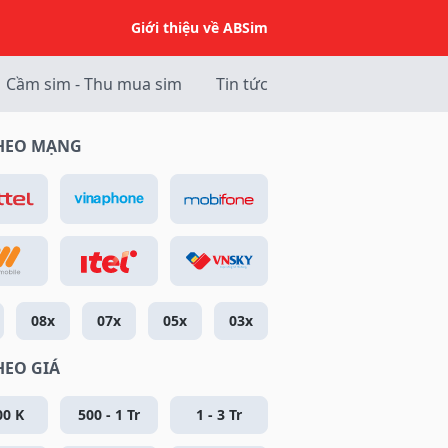
Giới thiệu về ABSim
Cầm sim - Thu mua sim
Tin tức
THEO MẠNG
08x
07x
05x
03x
HEO GIÁ
00 K
500 - 1 Tr
1 - 3 Tr