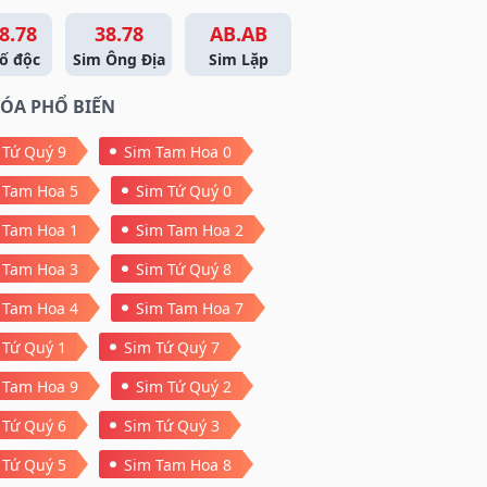
8.78
38.78
AB.AB
ố độc
Sim Ông Địa
Sim Lặp
ÓA PHỔ BIẾN
 Tứ Quý 9
Sim Tam Hoa 0
 Tam Hoa 5
Sim Tứ Quý 0
 Tam Hoa 1
Sim Tam Hoa 2
 Tam Hoa 3
Sim Tứ Quý 8
 Tam Hoa 4
Sim Tam Hoa 7
 Tứ Quý 1
Sim Tứ Quý 7
 Tam Hoa 9
Sim Tứ Quý 2
 Tứ Quý 6
Sim Tứ Quý 3
 Tứ Quý 5
Sim Tam Hoa 8