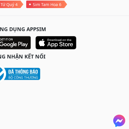
 Tứ Quý 4
Sim Tam Hoa 6
ỨNG DỤNG APPSIM
G NHẬN KẾT NỐI