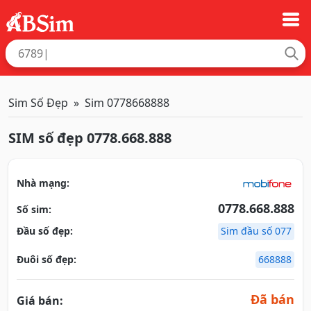
Sim Số Đẹp
Sim 0778668888
SIM số đẹp 0778.668.888
Nhà mạng:
0778.668.888
Số sim:
Đầu số đẹp:
Sim đầu số 077
Đuôi số đẹp:
668888
Đã bán
Giá bán: