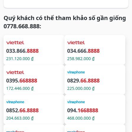
Quý khách có thể tham khảo số gần giống
0778.668.888:
033.866.
8888
034.666.
8888
231.120.000 ₫
258.982.000 ₫
0395.
668888
0829.
66.8888
172.446.000 ₫
225.000.000 ₫
0852.
66.8888
094.
1668888
204.663.000 ₫
468.000.000 ₫