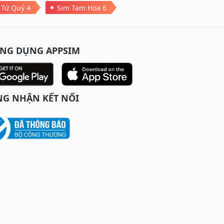
 Tứ Quý 4
Sim Tam Hoa 6
ỨNG DỤNG APPSIM
G NHẬN KẾT NỐI