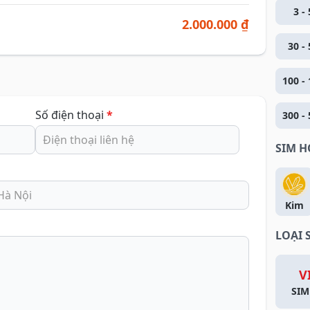
3 - 
2.000.000 ₫
30 - 
100 - 
Số điện thoại
*
300 - 
SIM 
Kim
LOẠI 
V
SIM