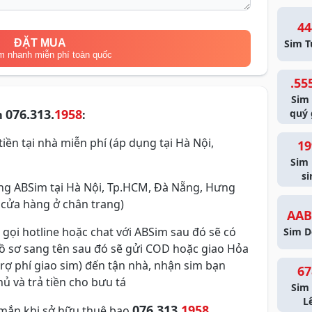
44
ĐẶT MUA
Sim T
m nhanh miễn phí toàn quốc
.55
Sim
076.313.
1958
quý 
m
:
iền tại nhà miễn phí (áp dụng tại Hà Nội,
19
Sim
si
g ABSim tại Hà Nội, Tp.HCM, Đà Nẵng, Hưng
 cửa hàng ở chân trang)
AAB
 gọi hotline hoặc chat với ABSim sau đó sẽ có
Sim D
hồ sơ sang tên sau đó sẽ gửi COD hoặc giao Hỏa
trợ phí giao sim) đến tận nhà, nhận sim bạn
67
ủ và trả tiền cho bưu tá
Sim 
L
076.313.
1958
mắn khi sở hữu thuê bao