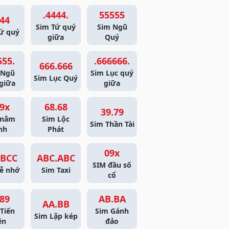
.4444.
55555
44
Sim Tứ quý
Sim Ngũ
ứ quý
giữa
Quý
555.
.666666.
666.666
 Ngũ
Sim Lục quý
Sim Lục Quý
giữa
giữa
9x
68.68
39.79
 năm
Sim Lộc
Sim Thần Tài
nh
Phát
09x
BCC
ABC.ABC
SIM đầu số
ễ nhớ
Sim Taxi
cổ
89
AB.BA
AA.BB
Tiến
Sim Gánh
Sim Lặp kép
ên
đảo