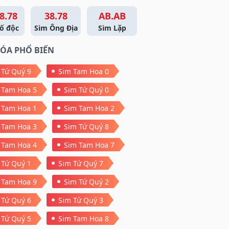
8.78
38.78
AB.AB
ố độc
Sim Ông Địa
Sim Lặp
ÓA PHỔ BIẾN
 Tứ Quý 9
Sim Tam Hoa 0
 Tam Hoa 5
Sim Tứ Quý 0
 Tam Hoa 1
Sim Tam Hoa 2
 Tam Hoa 3
Sim Tứ Quý 8
 Tam Hoa 4
Sim Tam Hoa 7
 Tứ Quý 1
Sim Tứ Quý 7
 Tam Hoa 9
Sim Tứ Quý 2
 Tứ Quý 6
Sim Tứ Quý 3
 Tứ Quý 5
Sim Tam Hoa 8