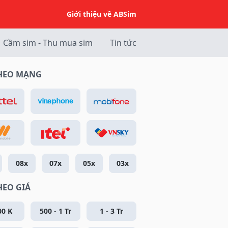
Giới thiệu về ABSim
Cầm sim - Thu mua sim
Tin tức
THEO MẠNG
08x
07x
05x
03x
HEO GIÁ
00 K
500 - 1 Tr
1 - 3 Tr