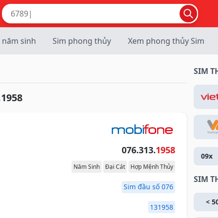
 năm sinh
Sim phong thủy
Xem phong thủy Sim
SIM 
.1958
076.313.
1958
09x
Năm Sinh
Đại Cát
Hợp Mệnh Thủy
SIM T
Sim đầu số 076
< 5
131958