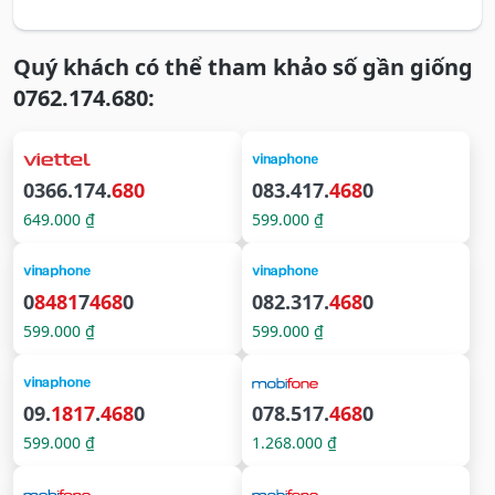
Quý khách có thể tham khảo số gần giống
0762.174.680:
0366.174.
680
083.417.
468
0
649.000 ₫
599.000 ₫
0
8481
7
468
0
082.317.
468
0
599.000 ₫
599.000 ₫
09.
1817
.
468
0
078.517.
468
0
599.000 ₫
1.268.000 ₫