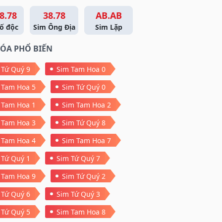
8.78
38.78
AB.AB
ố độc
Sim Ông Địa
Sim Lặp
ÓA PHỔ BIẾN
 Tứ Quý 9
Sim Tam Hoa 0
 Tam Hoa 5
Sim Tứ Quý 0
 Tam Hoa 1
Sim Tam Hoa 2
 Tam Hoa 3
Sim Tứ Quý 8
 Tam Hoa 4
Sim Tam Hoa 7
 Tứ Quý 1
Sim Tứ Quý 7
 Tam Hoa 9
Sim Tứ Quý 2
 Tứ Quý 6
Sim Tứ Quý 3
 Tứ Quý 5
Sim Tam Hoa 8