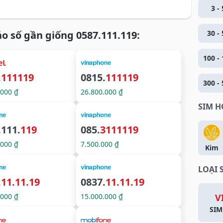
3 - 
o số gần giống 0587.111.119:
30 - 
100 - 
.
111119
0815.
111119
300 - 
.000 ₫
26.800.000 ₫
SIM 
.111.
119
085.
3111119
.000 ₫
7.500.000 ₫
Kim
LOẠI 
.
11.11.19
0837.
11.11.19
.000 ₫
15.000.000 ₫
V
SIM