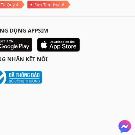
 Tứ Quý 4
Sim Tam Hoa 6
ỨNG DỤNG APPSIM
G NHẬN KẾT NỐI