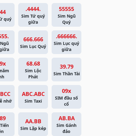
.4444.
55555
44
Sim Tứ quý
Sim Ngũ
ứ quý
giữa
Quý
555.
.666666.
666.666
 Ngũ
Sim Lục quý
Sim Lục Quý
giữa
giữa
9x
68.68
39.79
 năm
Sim Lộc
Sim Thần Tài
nh
Phát
09x
BCC
ABC.ABC
SIM đầu số
ễ nhớ
Sim Taxi
cổ
89
AB.BA
AA.BB
Tiến
Sim Gánh
Sim Lặp kép
ên
đảo