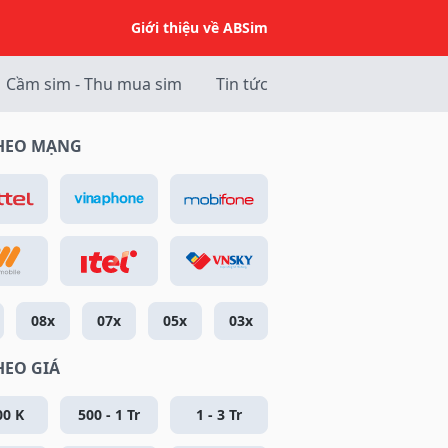
Giới thiệu về ABSim
Cầm sim - Thu mua sim
Tin tức
THEO MẠNG
08x
07x
05x
03x
HEO GIÁ
00 K
500 - 1 Tr
1 - 3 Tr