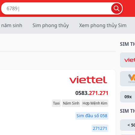
 năm sinh
Sim phong thủy
Xem phong thủy Sim
SIM 
0583.
271.271
09x
Taxi
Năm Sinh
Hợp Mệnh Kim
SIM T
Sim đầu số 058
< 5
271271