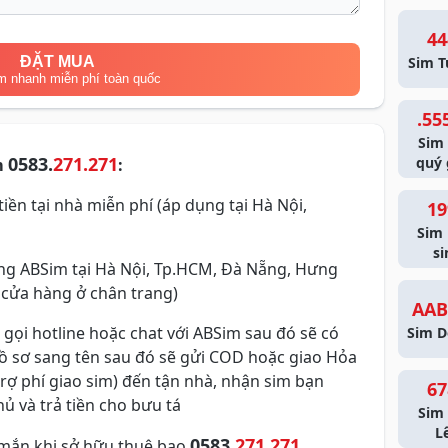
44
ĐẶT MUA
Sim T
m nhanh miễn phí toàn quốc
.55
Sim
0583.
271.271
quý 
m
:
iền tại nhà miễn phí (áp dụng tại Hà Nội,
19
Sim
si
g ABSim tại Hà Nội, Tp.HCM, Đà Nẵng, Hưng
 cửa hàng ở chân trang)
AAB
 gọi hotline hoặc chat với ABSim sau đó sẽ có
Sim D
hồ sơ sang tên sau đó sẽ gửi COD hoặc giao Hỏa
trợ phí giao sim) đến tận nhà, nhận sim bạn
67
ủ và trả tiền cho bưu tá
Sim 
L
0583.
271.271
mắn khi sở hữu thuê bao