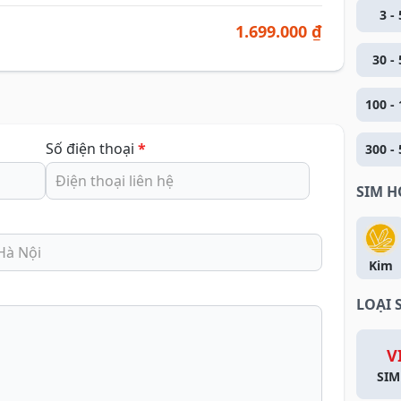
3 - 
1.699.000 ₫
30 - 
100 - 
Số điện thoại
*
300 - 
SIM 
Kim
LOẠI 
V
SIM