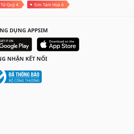
 Tứ Quý 4
Sim Tam Hoa 6
ỨNG DỤNG APPSIM
G NHẬN KẾT NỐI