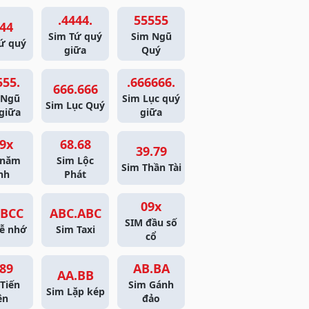
.4444.
55555
44
Sim Tứ quý
Sim Ngũ
ứ quý
giữa
Quý
555.
.666666.
666.666
 Ngũ
Sim Lục quý
Sim Lục Quý
giữa
giữa
9x
68.68
39.79
 năm
Sim Lộc
Sim Thần Tài
nh
Phát
09x
BCC
ABC.ABC
SIM đầu số
ễ nhớ
Sim Taxi
cổ
89
AB.BA
AA.BB
Tiến
Sim Gánh
Sim Lặp kép
ên
đảo