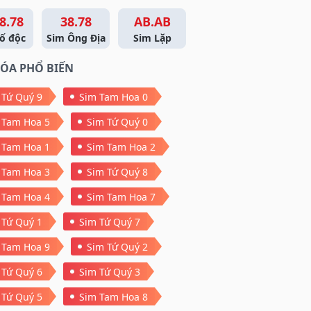
8.78
38.78
AB.AB
ố độc
Sim Ông Địa
Sim Lặp
ÓA PHỔ BIẾN
 Tứ Quý 9
Sim Tam Hoa 0
 Tam Hoa 5
Sim Tứ Quý 0
 Tam Hoa 1
Sim Tam Hoa 2
 Tam Hoa 3
Sim Tứ Quý 8
 Tam Hoa 4
Sim Tam Hoa 7
 Tứ Quý 1
Sim Tứ Quý 7
 Tam Hoa 9
Sim Tứ Quý 2
 Tứ Quý 6
Sim Tứ Quý 3
 Tứ Quý 5
Sim Tam Hoa 8