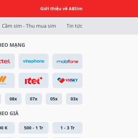
Giới thiệu về ABSim
Cầm sim - Thu mua sim
Tin tức
THEO MẠNG
08x
07x
05x
03x
HEO GIÁ
00 K
500 - 1 Tr
1 - 3 Tr