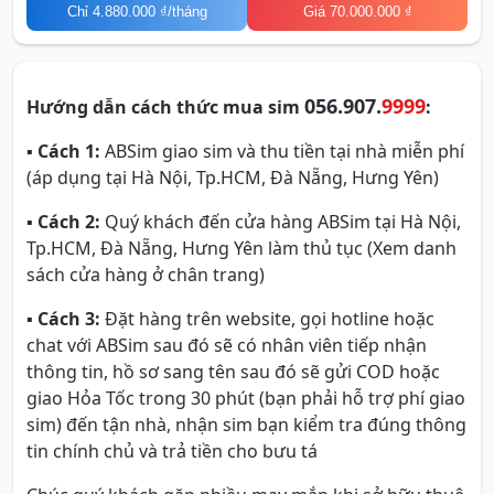
Chỉ
4.880.000 ₫
/tháng
Giá 70.000.000 ₫
056.907.
9999
Hướng dẫn cách thức mua sim
:
▪
Cách 1:
ABSim giao sim và thu tiền tại nhà miễn phí
(áp dụng tại Hà Nội, Tp.HCM, Đà Nẵng, Hưng Yên)
▪
Cách 2:
Quý khách đến cửa hàng ABSim tại Hà Nội,
Tp.HCM, Đà Nẵng, Hưng Yên làm thủ tục (Xem danh
sách cửa hàng ở chân trang)
▪
Cách 3:
Đặt hàng trên website, gọi hotline hoặc
chat với ABSim sau đó sẽ có nhân viên tiếp nhận
thông tin, hồ sơ sang tên sau đó sẽ gửi COD hoặc
giao Hỏa Tốc trong 30 phút (bạn phải hỗ trợ phí giao
sim) đến tận nhà, nhận sim bạn kiểm tra đúng thông
tin chính chủ và trả tiền cho bưu tá