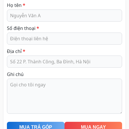
Họ tên
*
Số điện thoại
*
Địa chỉ
*
Ghi chú
MUA TRẢ GÓP
MUA NGAY