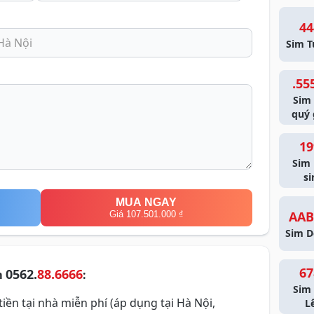
44
Sim T
.55
Sim
quý 
19
Sim
si
MUA NGAY
AAB
Giá 107.501.000 ₫
Sim D
67
0562.
88.6666
m
:
Sim 
iền tại nhà miễn phí (áp dụng tại Hà Nội,
L