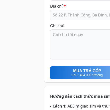
Địa chỉ
*
Ghi chú
MUA TRẢ GÓP
Chỉ
7.494.000 ₫
/tháng
Hướng dẫn cách thức mua si
▪
Cách 1:
ABSim giao sim và thu t