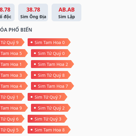
8.78
38.78
AB.AB
ố độc
Sim Ông Địa
Sim Lặp
ÓA PHỔ BIẾN
 Tứ Quý 9
Sim Tam Hoa 0
 Tam Hoa 5
Sim Tứ Quý 0
 Tam Hoa 1
Sim Tam Hoa 2
 Tam Hoa 3
Sim Tứ Quý 8
 Tam Hoa 4
Sim Tam Hoa 7
 Tứ Quý 1
Sim Tứ Quý 7
 Tam Hoa 9
Sim Tứ Quý 2
 Tứ Quý 6
Sim Tứ Quý 3
 Tứ Quý 5
Sim Tam Hoa 8