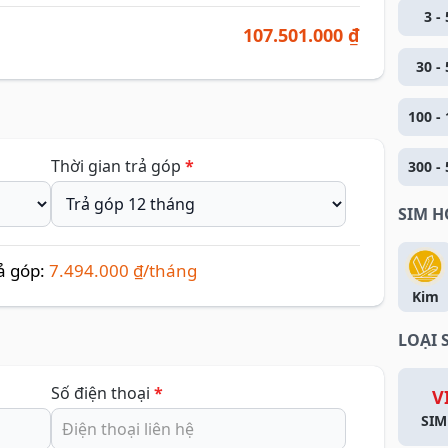
3 - 
107.501.000 ₫
30 - 
100 - 
Thời gian trả góp
*
300 - 
SIM 
ả góp:
7.494.000 ₫/tháng
Kim
LOẠI 
Số điện thoại
*
V
SIM