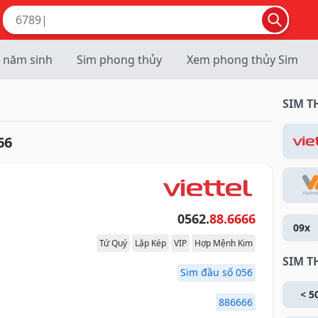
 năm sinh
Sim phong thủy
Xem phong thủy Sim
SIM 
66
0562.
88.6666
09x
Tứ Quý
Lặp Kép
VIP
Hợp Mệnh Kim
SIM T
Sim đầu số 056
< 5
886666