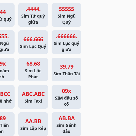
.4444.
55555
44
Sim Tứ quý
Sim Ngũ
ứ quý
giữa
Quý
555.
.666666.
666.666
 Ngũ
Sim Lục quý
Sim Lục Quý
giữa
giữa
9x
68.68
39.79
 năm
Sim Lộc
Sim Thần Tài
nh
Phát
09x
BCC
ABC.ABC
SIM đầu số
ễ nhớ
Sim Taxi
cổ
89
AB.BA
AA.BB
Tiến
Sim Gánh
Sim Lặp kép
ên
đảo