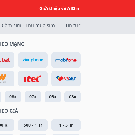
Giới thiệu về ABSim
Cầm sim - Thu mua sim
Tin tức
THEO MẠNG
08x
07x
05x
03x
HEO GIÁ
00 K
500 - 1 Tr
1 - 3 Tr