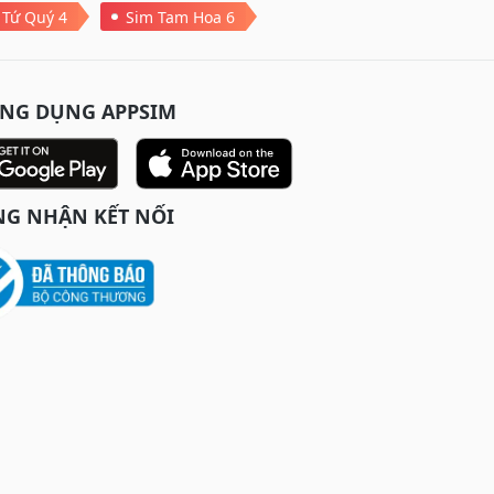
 Tứ Quý 4
Sim Tam Hoa 6
ỨNG DỤNG APPSIM
G NHẬN KẾT NỐI