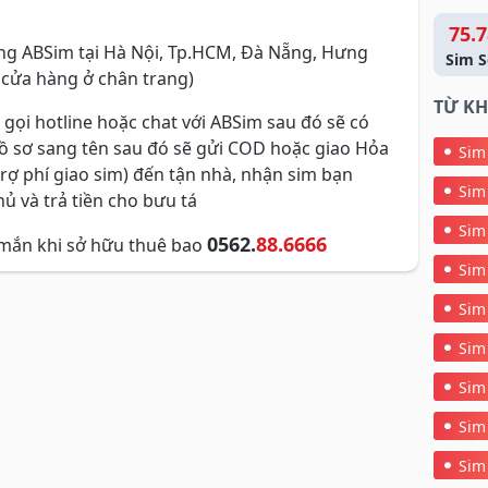
75.7
g ABSim tại Hà Nội, Tp.HCM, Đà Nẵng, Hưng
Sim S
 cửa hàng ở chân trang)
TỪ KH
 gọi hotline hoặc chat với ABSim sau đó sẽ có
hồ sơ sang tên sau đó sẽ gửi COD hoặc giao Hỏa
Sim
trợ phí giao sim) đến tận nhà, nhận sim bạn
Sim
ủ và trả tiền cho bưu tá
Sim
0562.
88.6666
mắn khi sở hữu thuê bao
Sim
Sim
Sim
Sim
Sim
Sim