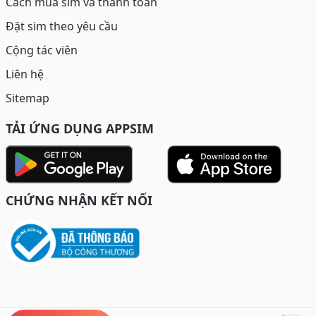
Cách mua sim và thanh toán
Đặt sim theo yêu cầu
Cộng tác viên
Liên hệ
Sitemap
TẢI ỨNG DỤNG APPSIM
CHỨNG NHẬN KẾT NỐI