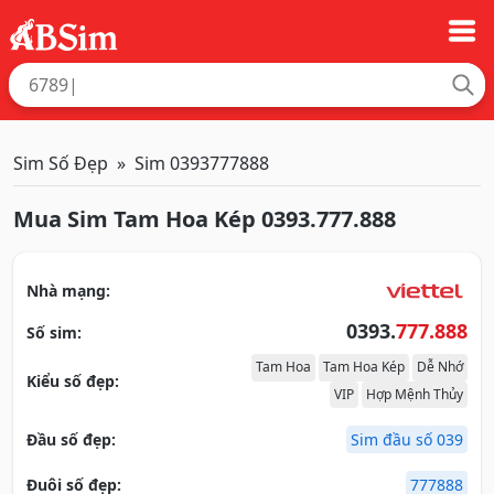
Sim Số Đẹp
Sim 0393777888
Mua Sim Tam Hoa Kép 0393.777.888
Nhà mạng:
0393.
777.888
Số sim:
Tam Hoa
Tam Hoa Kép
Dễ Nhớ
Kiểu số đẹp:
VIP
Hợp Mệnh Thủy
Đầu số đẹp:
Sim đầu số 039
Đuôi số đẹp:
777888