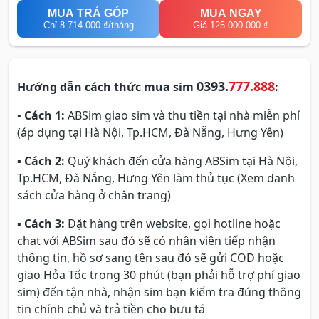
MUA TRẢ GÓP
MUA NGAY
Chỉ
8.714.000 ₫
/tháng
Giá 125.000.000 ₫
0393.
777.888
Hướng dẫn cách thức mua sim
:
▪
Cách 1:
ABSim giao sim và thu tiền tại nhà miễn phí
(áp dụng tại Hà Nội, Tp.HCM, Đà Nẵng, Hưng Yên)
▪
Cách 2:
Quý khách đến cửa hàng ABSim tại Hà Nội,
Tp.HCM, Đà Nẵng, Hưng Yên làm thủ tục (Xem danh
sách cửa hàng ở chân trang)
▪
Cách 3:
Đặt hàng trên website, gọi hotline hoặc
chat với ABSim sau đó sẽ có nhân viên tiếp nhận
thông tin, hồ sơ sang tên sau đó sẽ gửi COD hoặc
giao Hỏa Tốc trong 30 phút (bạn phải hỗ trợ phí giao
sim) đến tận nhà, nhận sim bạn kiểm tra đúng thông
tin chính chủ và trả tiền cho bưu tá