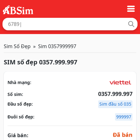
Sim Số Đẹp
Sim 0357999997
SIM số đẹp 0357.999.997
Nhà mạng:
0357.999.997
Số sim:
Đầu số đẹp:
Sim đầu số 035
Đuôi số đẹp:
999997
Đã bán
Giá bán: