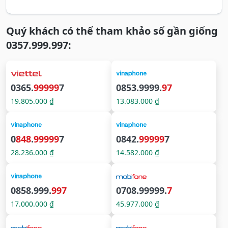
Quý khách có thể tham khảo số gần giống
0357.999.997:
0365.
99999
7
0853.9999.
97
19.805.000 ₫
13.083.000 ₫
0
848
.
99999
7
0842.
99999
7
28.236.000 ₫
14.582.000 ₫
0858.999.
997
0708.99999.
7
17.000.000 ₫
45.977.000 ₫