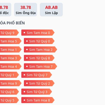
8.78
38.78
AB.AB
ố độc
Sim Ông Địa
Sim Lặp
ÓA PHỔ BIẾN
 Tứ Quý 9
Sim Tam Hoa 0
 Tam Hoa 5
Sim Tứ Quý 0
 Tam Hoa 1
Sim Tam Hoa 2
 Tam Hoa 3
Sim Tứ Quý 8
 Tam Hoa 4
Sim Tam Hoa 7
 Tứ Quý 1
Sim Tứ Quý 7
 Tam Hoa 9
Sim Tứ Quý 2
 Tứ Quý 6
Sim Tứ Quý 3
 Tứ Quý 5
Sim Tam Hoa 8