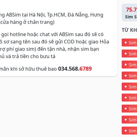
75.7
g ABSim tại Hà Nội, Tp.HCM, Đà Nẵng, Hưng
Sim S
 cửa hàng ở chân trang)
TỪ KH
 gọi hotline hoặc chat với ABSim sau đó sẽ có
hồ sơ sang tên sau đó sẽ gửi COD hoặc giao Hỏa
Sim
trợ phí giao sim) đến tận nhà, nhận sim bạn
Sim
ủ và trả tiền cho bưu tá
Sim
034.568.
6789
mắn khi sở hữu thuê bao
Sim
Sim
Sim
Sim
Sim
Sim