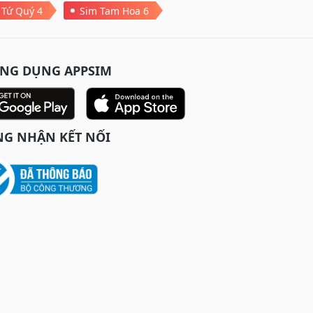
 Tứ Quý 4
Sim Tam Hoa 6
ỨNG DỤNG APPSIM
G NHẬN KẾT NỐI