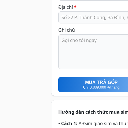
Địa chỉ
*
Ghi chú
MUA TRẢ GÓP
Chỉ
8.009.000 ₫
/tháng
Hướng dẫn cách thức mua si
▪
Cách 1:
ABSim giao sim và thu t