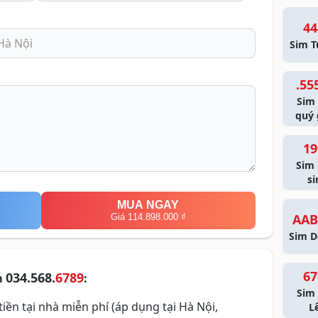
44
Sim T
.55
Sim
quý 
19
Sim
si
MUA NGAY
AAB
Giá 114.898.000 ₫
Sim D
67
034.568.
6789
m
:
Sim 
iền tại nhà miễn phí (áp dụng tại Hà Nội,
L