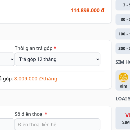
3 - 
114.898.000 ₫
30 - 
100 - 
Thời gian trả góp
*
300 - 
SIM 
ả góp:
8.009.000 ₫/tháng
Kim
LOẠI 
Số điện thoại
*
V
SIM