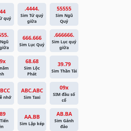
.4444.
55555
44
Sim Tứ quý
Sim Ngũ
ứ quý
giữa
Quý
555.
.666666.
666.666
 Ngũ
Sim Lục quý
Sim Lục Quý
giữa
giữa
9x
68.68
39.79
 năm
Sim Lộc
Sim Thần Tài
nh
Phát
09x
BCC
ABC.ABC
SIM đầu số
ễ nhớ
Sim Taxi
cổ
89
AB.BA
AA.BB
Tiến
Sim Gánh
Sim Lặp kép
ên
đảo