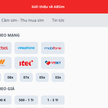
Giới thiệu về ABSim
Cầm sim - Thu mua sim
Tin tức
THEO MẠNG
08x
07x
05x
03x
HEO GIÁ
00 K
500 - 1 Tr
1 - 3 Tr