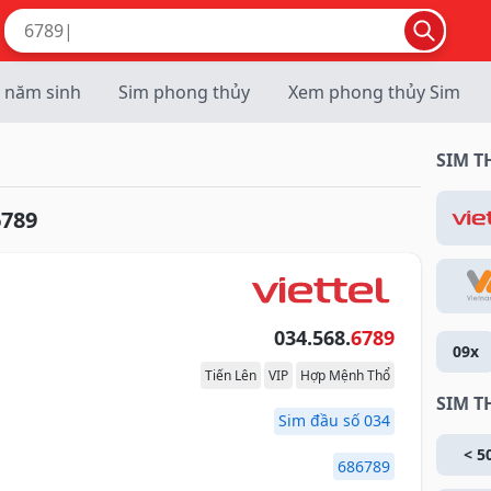
 năm sinh
Sim phong thủy
Xem phong thủy Sim
SIM 
6789
034.568.
6789
09x
Tiến Lên
VIP
Hợp Mệnh Thổ
SIM T
Sim đầu số 034
< 5
686789