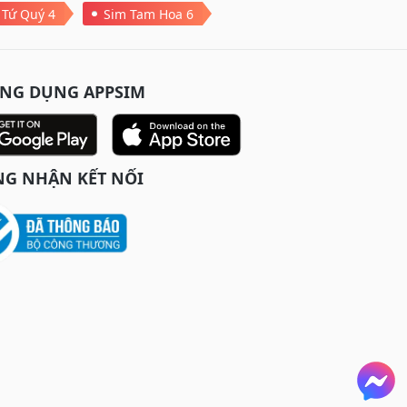
 Tứ Quý 4
Sim Tam Hoa 6
ỨNG DỤNG APPSIM
G NHẬN KẾT NỐI