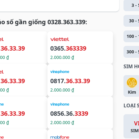
3 - 
o số gần giống 0328.363.339:
30 - 
100 - 
.
36.33.39
0365.
363339
300 - 
000 ₫
2.000.000 ₫
SIM 
.
36.33.39
0817.
36.33.39
000 ₫
2.000.000 ₫
Kim
LOẠI 
.
36.33.39
0856.36.
3339
000 ₫
2.000.000 ₫
V
SIM