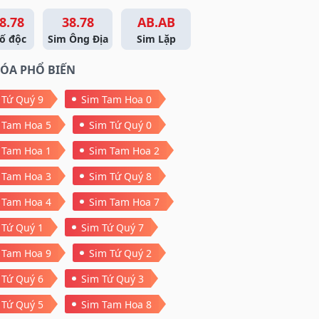
8.78
38.78
AB.AB
ố độc
Sim Ông Địa
Sim Lặp
ÓA PHỔ BIẾN
 Tứ Quý 9
Sim Tam Hoa 0
 Tam Hoa 5
Sim Tứ Quý 0
 Tam Hoa 1
Sim Tam Hoa 2
 Tam Hoa 3
Sim Tứ Quý 8
 Tam Hoa 4
Sim Tam Hoa 7
 Tứ Quý 1
Sim Tứ Quý 7
 Tam Hoa 9
Sim Tứ Quý 2
 Tứ Quý 6
Sim Tứ Quý 3
 Tứ Quý 5
Sim Tam Hoa 8