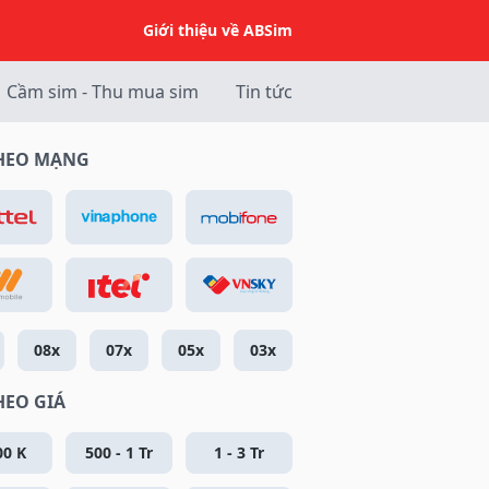
Giới thiệu về ABSim
Cầm sim - Thu mua sim
Tin tức
THEO MẠNG
08x
07x
05x
03x
HEO GIÁ
00 K
500 - 1 Tr
1 - 3 Tr