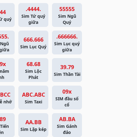
.4444.
55555
44
Sim Tứ quý
Sim Ngũ
ứ quý
giữa
Quý
555.
.666666.
666.666
 Ngũ
Sim Lục quý
Sim Lục Quý
giữa
giữa
9x
68.68
39.79
 năm
Sim Lộc
Sim Thần Tài
nh
Phát
09x
BCC
ABC.ABC
SIM đầu số
ễ nhớ
Sim Taxi
cổ
89
AB.BA
AA.BB
Tiến
Sim Gánh
Sim Lặp kép
ên
đảo