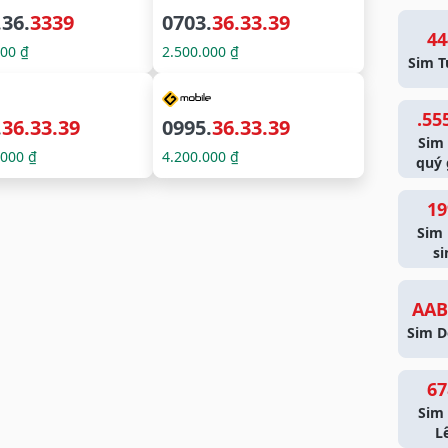
.36.
3339
0703.
36.33.39
44
000 ₫
2.500.000 ₫
Sim T
.55
.
36.33.39
0995.
36.33.39
Sim
.000 ₫
4.200.000 ₫
quý 
19
Sim
si
AAB
Sim D
67
Sim 
L