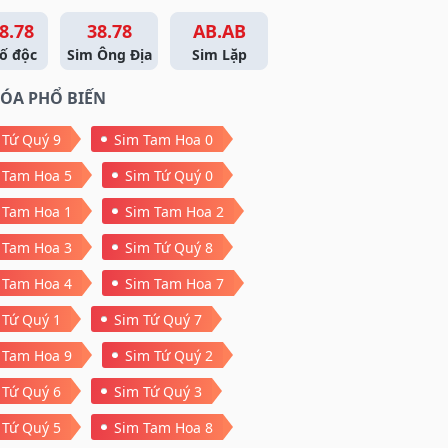
8.78
38.78
AB.AB
ố độc
Sim Ông Địa
Sim Lặp
ÓA PHỔ BIẾN
 Tứ Quý 9
Sim Tam Hoa 0
 Tam Hoa 5
Sim Tứ Quý 0
 Tam Hoa 1
Sim Tam Hoa 2
 Tam Hoa 3
Sim Tứ Quý 8
 Tam Hoa 4
Sim Tam Hoa 7
 Tứ Quý 1
Sim Tứ Quý 7
 Tam Hoa 9
Sim Tứ Quý 2
 Tứ Quý 6
Sim Tứ Quý 3
 Tứ Quý 5
Sim Tam Hoa 8