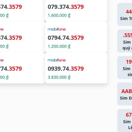
474.
3579
079.374.
3579
44
000 ₫
1.600.000 ₫
Sim T
.55
874.
3579
0794.74.
3579
Sim
000 ₫
1.200.000 ₫
quý 
19
774.
3579
0939.74.
3579
Sim
si
000 ₫
3.830.000 ₫
AAB
Sim D
67
Sim 
L