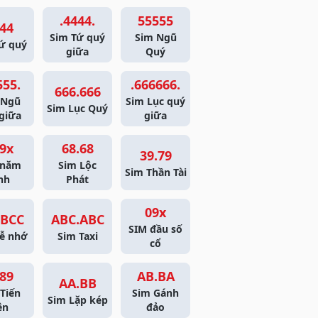
.4444.
55555
44
Sim Tứ quý
Sim Ngũ
ứ quý
giữa
Quý
555.
.666666.
666.666
 Ngũ
Sim Lục quý
Sim Lục Quý
giữa
giữa
9x
68.68
39.79
 năm
Sim Lộc
Sim Thần Tài
nh
Phát
09x
BCC
ABC.ABC
SIM đầu số
ễ nhớ
Sim Taxi
cổ
89
AB.BA
AA.BB
Tiến
Sim Gánh
Sim Lặp kép
ên
đảo