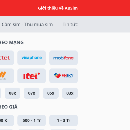
Giới thiệu về ABSim
Cầm sim - Thu mua sim
Tin tức
THEO MẠNG
08x
07x
05x
03x
HEO GIÁ
00 K
500 - 1 Tr
1 - 3 Tr