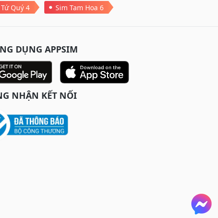
 Tứ Quý 4
Sim Tam Hoa 6
ỨNG DỤNG APPSIM
G NHẬN KẾT NỐI