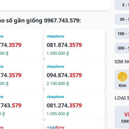
3 - 
o số gần giống 0967.743.579:
30 - 
100 - 
774.
3579
081.874.
3579
300 - 
000 ₫
1.500.000 ₫
SIM 
.74.
3579
094.874.
3579
000 ₫
2.190.000 ₫
Kim
LOẠI 
.743.
579
081.274.
3579
0 ₫
1.595.000 ₫
V
SIM