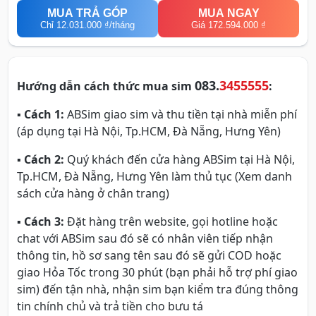
MUA TRẢ GÓP
MUA NGAY
Chỉ
12.031.000 ₫
/tháng
Giá 172.594.000 ₫
083.
3455555
Hướng dẫn cách thức mua sim
:
▪
Cách 1:
ABSim giao sim và thu tiền tại nhà miễn phí
(áp dụng tại Hà Nội, Tp.HCM, Đà Nẵng, Hưng Yên)
▪
Cách 2:
Quý khách đến cửa hàng ABSim tại Hà Nội,
Tp.HCM, Đà Nẵng, Hưng Yên làm thủ tục (Xem danh
sách cửa hàng ở chân trang)
▪
Cách 3:
Đặt hàng trên website, gọi hotline hoặc
chat với ABSim sau đó sẽ có nhân viên tiếp nhận
thông tin, hồ sơ sang tên sau đó sẽ gửi COD hoặc
giao Hỏa Tốc trong 30 phút (bạn phải hỗ trợ phí giao
sim) đến tận nhà, nhận sim bạn kiểm tra đúng thông
tin chính chủ và trả tiền cho bưu tá