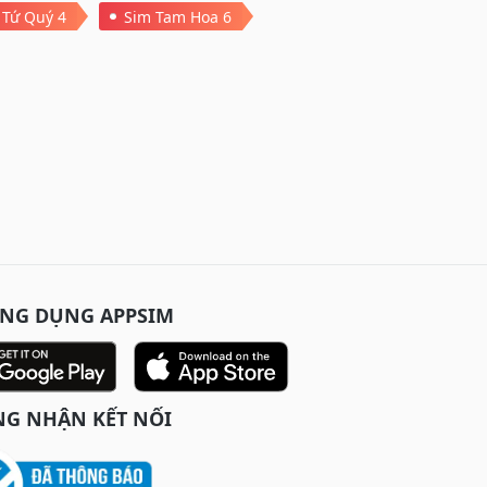
 Tứ Quý 4
Sim Tam Hoa 6
ỨNG DỤNG APPSIM
G NHẬN KẾT NỐI