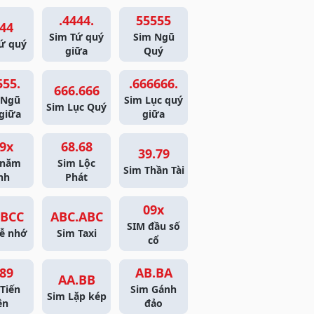
.4444.
55555
44
Sim Tứ quý
Sim Ngũ
ứ quý
giữa
Quý
555.
.666666.
666.666
 Ngũ
Sim Lục quý
Sim Lục Quý
giữa
giữa
9x
68.68
39.79
 năm
Sim Lộc
Sim Thần Tài
nh
Phát
09x
BCC
ABC.ABC
SIM đầu số
ễ nhớ
Sim Taxi
cổ
89
AB.BA
AA.BB
Tiến
Sim Gánh
Sim Lặp kép
ên
đảo