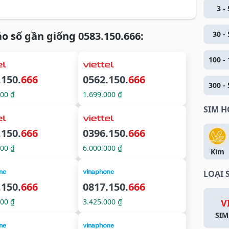
3 - 
o số gần giống 0583.150.666:
30 - 
100 - 
.150.
666
0562.150.
666
300 - 
000 ₫
1.699.000 ₫
SIM 
.150.
666
0396.150.
666
000 ₫
6.000.000 ₫
Kim
LOẠI 
.150.
666
0817.150.
666
000 ₫
3.425.000 ₫
V
SIM