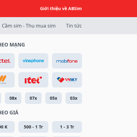
Giới thiệu về ABSim
Cầm sim - Thu mua sim
Tin tức
THEO MẠNG
08x
07x
05x
03x
HEO GIÁ
00 K
500 - 1 Tr
1 - 3 Tr