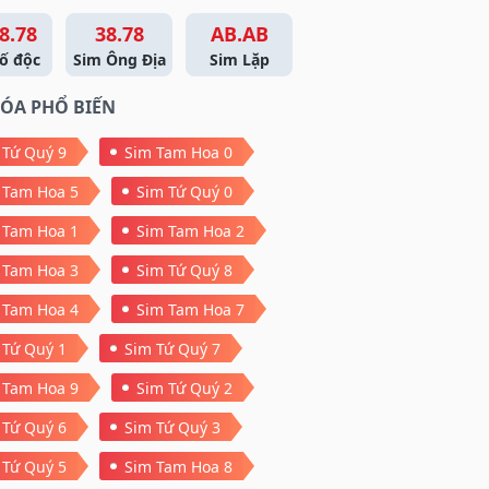
8.78
38.78
AB.AB
ố độc
Sim Ông Địa
Sim Lặp
ÓA PHỔ BIẾN
 Tứ Quý 9
Sim Tam Hoa 0
 Tam Hoa 5
Sim Tứ Quý 0
 Tam Hoa 1
Sim Tam Hoa 2
 Tam Hoa 3
Sim Tứ Quý 8
 Tam Hoa 4
Sim Tam Hoa 7
 Tứ Quý 1
Sim Tứ Quý 7
 Tam Hoa 9
Sim Tứ Quý 2
 Tứ Quý 6
Sim Tứ Quý 3
 Tứ Quý 5
Sim Tam Hoa 8