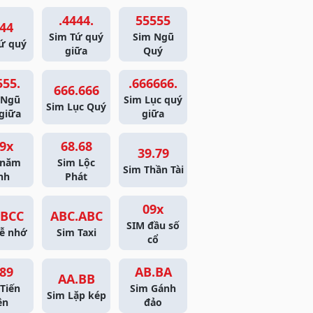
.4444.
55555
44
Sim Tứ quý
Sim Ngũ
ứ quý
giữa
Quý
555.
.666666.
666.666
 Ngũ
Sim Lục quý
Sim Lục Quý
giữa
giữa
9x
68.68
39.79
 năm
Sim Lộc
Sim Thần Tài
nh
Phát
09x
BCC
ABC.ABC
SIM đầu số
ễ nhớ
Sim Taxi
cổ
89
AB.BA
AA.BB
Tiến
Sim Gánh
Sim Lặp kép
ên
đảo