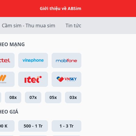
Giới thiệu về ABSim
Cầm sim - Thu mua sim
Tin tức
THEO MẠNG
08x
07x
05x
03x
HEO GIÁ
00 K
500 - 1 Tr
1 - 3 Tr