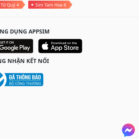
 Tứ Quý 4
Sim Tam Hoa 6
ỨNG DỤNG APPSIM
G NHẬN KẾT NỐI