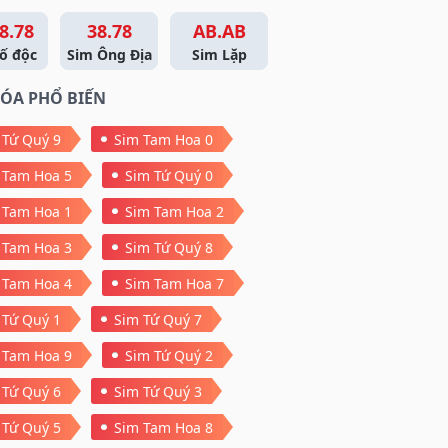
8.78
38.78
AB.AB
ố độc
Sim Ông Địa
Sim Lặp
ÓA PHỔ BIẾN
 Tứ Quý 9
Sim Tam Hoa 0
 Tam Hoa 5
Sim Tứ Quý 0
 Tam Hoa 1
Sim Tam Hoa 2
 Tam Hoa 3
Sim Tứ Quý 8
 Tam Hoa 4
Sim Tam Hoa 7
 Tứ Quý 1
Sim Tứ Quý 7
 Tam Hoa 9
Sim Tứ Quý 2
 Tứ Quý 6
Sim Tứ Quý 3
 Tứ Quý 5
Sim Tam Hoa 8