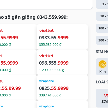
3 - 
o số gần giống 0343.559.999:
30 - 
100 - 
.
55.9999
0333.55.
9999
300 - 
0.000 ₫
355.585.000 ₫
SIM 
.
55.9999
096.555.
9999
0.000 ₫
1.299.000.000 ₫
Kim
LOẠI 
.55.99.99
0825.
55.9999
0.000 ₫
339.141.000 ₫
V
SIM